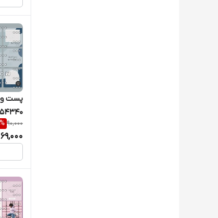
پست و ک
54340
%
90,000
69,000