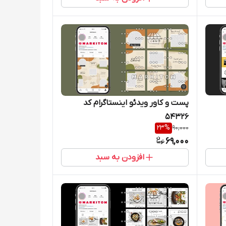
پست و کاور ویدئو اینستاگرام کد
54326
23
%
90,000
69,000
افزودن به سبد