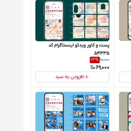
پست و کاور ویدئو اینستاگرام کد
54335
23
%
90,000
69,000
افزودن به سبد