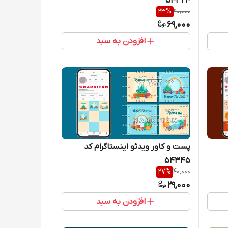
54324
23
%
90,000
69,000
افزودن به سبد
پست و کاور ویدئو اینستاگرام کد
54345
27
%
40,000
29,000
افزودن به سبد