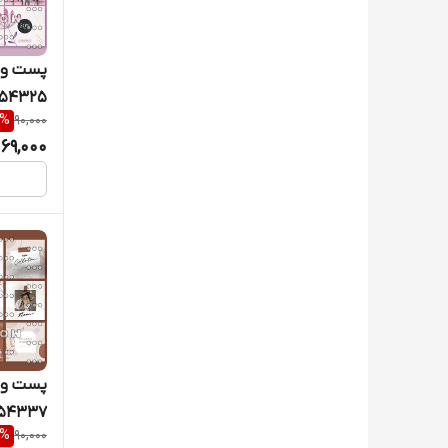
پست و ک
54325
%
90,000
69,000
پست و ک
54337
%
90,000