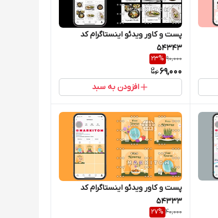
پست و کاور ویدئو اینستاگرام کد
54343
23
%
90,000
69,000
افزودن به سبد
پست و کاور ویدئو اینستاگرام کد
54333
27
%
40,000