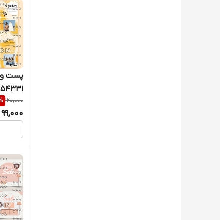
پست و ک
54331
%
120,000
99,000