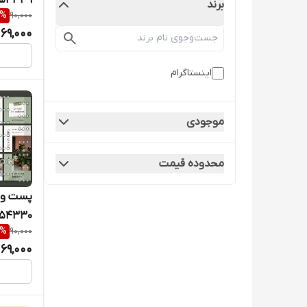
54339
برند
%
90,000
69,000
اینستاگرام
موجودی
محدوده قیمت
پست و ک
54330
%
90,000
69,000