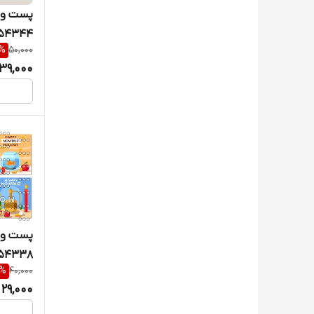
پست و ک
54344
%
50,000
39,000
پست و ک
54338
%
40,000
29,000