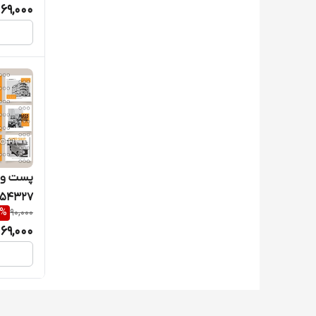
69,000
پست و ک
54327
%
90,000
69,000