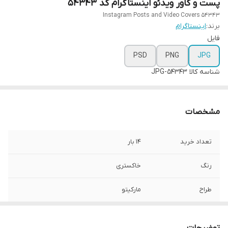
پست و کاور ویدئو اینستاگرام کد 54343
Instagram Posts and Video Covers 54343
برند:
اینستاگرام
فایل
PSD
PNG
JPG
شناسه کالا
54343-JPG
مشخصات
تعداد خرید
14 بار
رنگ
خاکستری
طراح
مارکیتو