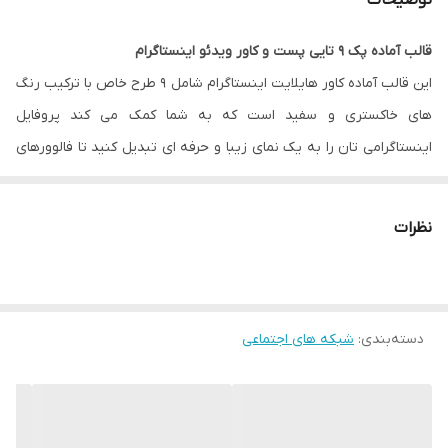
توضیحات
قالب آماده پک 9 تایی پست و کاور ویدئو اینستاگرام
این قالب آماده کاور هایلایت اینستاگرام شامل 9 طرح خاص با ترکیب رنگ
های خاکستری و سفید است که به شما کمک می کند پروفایل
اینستاگرامی تان را به یک نمای زیبا و حرفه ای تبدیل کنید تا فالوورهای
بیشتری را جذب کنید.
نظرات
فایل JPG
: برای کاربرانی که دوست دارند به سرعت و آسان از طرح های
جذاب با سایز مناسب در اینستاگرام استفاده کنند.
فایل PNG بدون بک گراند رنگی
: برای اینفلوئنسرهایی که دوست دارند
دسته‌بندی
:
شبکه های اجتماعی
رنگ پس زمینه را با طراحی صفحه خود هماهنگ کنند و عکس مورد
نظر خود را در آن قرار دهند.
فایل وکتور
AI یا EPS نرم افزار ایلاستریتور یا
طرح لایه باز
PSD نرم
افزار فتوشاپ
: برای سرعت کار دانشجویان گرافیک، طراحان، محتواسازان،