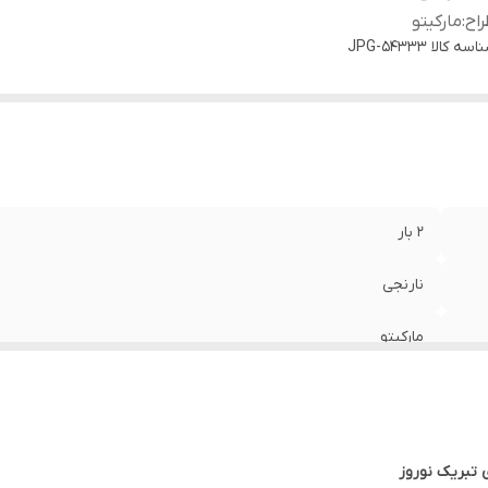
اح
:
مارکیتو
اسه کالا
54333-JPG
2 بار
نارنجی
مارکیتو