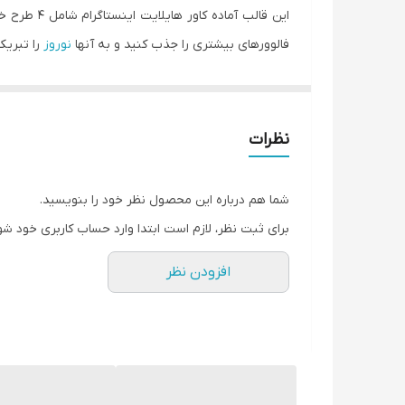
این قالب 
فالوورهای بیشتری را جذب کنید و به آنها
نوروز
را تبریک
فایل JPG
: برای کاربرانی که دوست دارند به سرعت و 
فایل PNG بدون بک گراند رنگی
: برای اینفلوئنسرها
نظرات
فایل وکتور
AI یا EPS نرم افزار ایلاستریتور یا
طرح لایه
ویرایش و سفارشی سازی بیشتر هستند.
شما هم درباره این محصول نظر خود را بنویسید.
برای ثبت نظر، لازم است ابتدا وارد حساب کاربری خود شو
همه طرح های JPG و PNG با قیمت 
افزودن نظر
سایر پلتفرم ها، هزینه ویرایش آن جداگانه محاسبه می 
رفته، از فایل ها حذف می شوند. همین حالا با دانلود قا
کنید. به سرعت و سهولت آغاز کنید و جذابیت و حرفه ای 
فایل های بیشتر برای شبکه اجتماعی
اینستاگرام