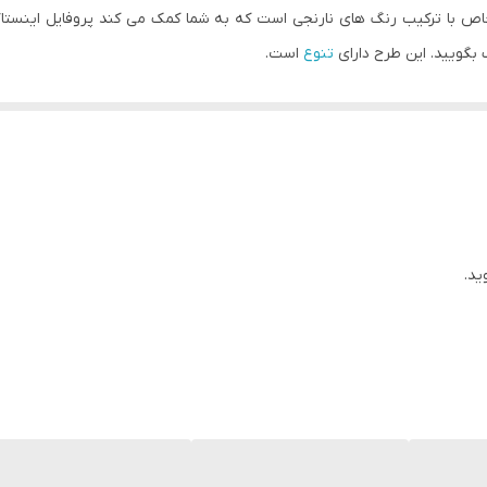
آماده کاور هایلایت اینستاگرام شامل 4 طرح خاص با ترکیب رنگ های نارنجی است که به شما کمک می کند 
 بگویید. این طرح دارای
تنوع
است.
آسان از طرح های جذاب با سایز مناسب در اینستاگرام استفاده کنند.
یی که دوست دارند رنگ پس زمینه را با طراحی صفحه خود هماهنگ کنند و عکس 
 باز
PSD نرم افزار فتوشاپ
: برای سرعت کار دانشجویان گرافیک، طراحان، محتوا
ید.
پایین، کیفیت بالا و بهترین ابعاد برای استفاده در اینستاگرام عرضه می شوند. در صورت
شود. دقت داشته باشید که تمام فونت ها، نوشته ها، عکس ها و اجزایی که به
لب آماده
پست
و
کاور ویدئو
اینستاگرام از فروشگاه اینترنتی مارکیتو، پروفای
بودنتان را به نمایش بگذارید.