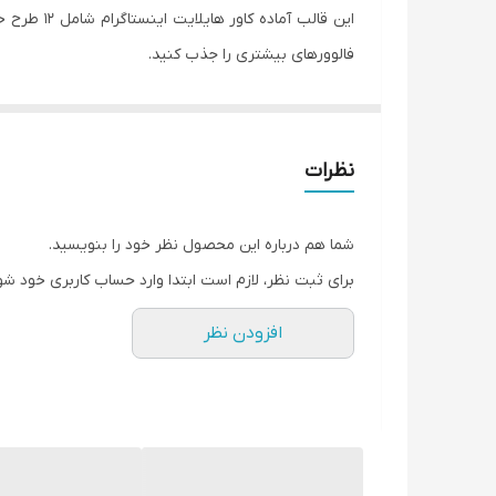
این قالب 
فالوورهای بیشتری را جذب کنید.
فایل JPG
: برای کاربرانی که دوست دارند به سرعت و 
فایل PNG بدون بک گراند رنگی
: برای اینفلوئنسرها
نظرات
فایل وکتور
AI یا EPS نرم افزار ایلاستریتور یا
طرح لایه
ویرایش و سفارشی سازی بیشتر هستند.
شما هم درباره این محصول نظر خود را بنویسید.
برای ثبت نظر، لازم است ابتدا وارد حساب کاربری خود شو
همه طرح های JPG و PNG با قیمت 
افزودن نظر
سایر پلتفرم ها، هزینه ویرایش آن جداگانه محاسبه می 
رفته، از فایل ها حذف می شوند. همین حالا با دانلود قا
کنید. به سرعت و سهولت آغاز کنید و جذابیت و حرفه ای 
فایل های بیشتر برای شبکه اجتماعی
اینستاگرام