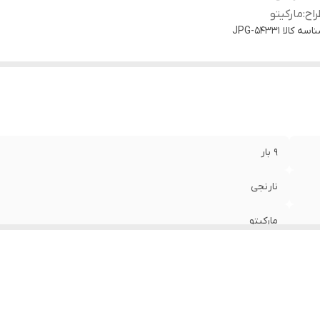
اح
:
مارکیتو
اسه کالا
54331-JPG
9 بار
نارنجی
مارکیتو