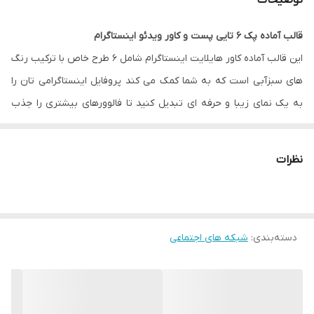
توضیحات
قالب آماده پک 6 تایی پست و کاور ویدئو اینستاگرام
این قالب آماده کاور هایلایت اینستاگرام شامل 6 طرح خاص با ترکیب رنگ
های سبزآبی است که به شما کمک می کند پروفایل اینستاگرامی تان را
به یک نمای زیبا و حرفه ای تبدیل کنید تا فالوورهای بیشتری را جذب
کنید.
نظرات
فایل JPG
: برای کاربرانی که دوست دارند به سرعت و آسان از طرح های
جذاب با سایز مناسب در اینستاگرام استفاده کنند.
فایل PNG بدون بک گراند رنگی
: برای اینفلوئنسرهایی که دوست دارند
دسته‌بندی
:
شبکه های اجتماعی
رنگ پس زمینه را با طراحی صفحه خود هماهنگ کنند و عکس مورد
نظر خود را در آن قرار دهند.
فایل وکتور
AI یا EPS نرم افزار ایلاستریتور یا
طرح لایه باز
PSD نرم
افزار فتوشاپ
: برای سرعت کار دانشجویان گرافیک، طراحان، محتواسازان،