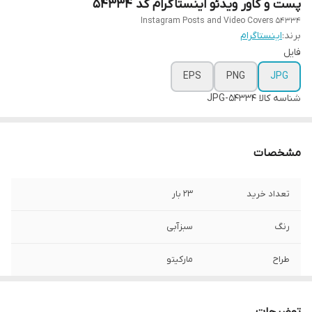
پست و کاور ویدئو اینستاگرام کد 54334
Instagram Posts and Video Covers 54334
برند:
اینستاگرام
فایل
EPS
PNG
JPG
شناسه کالا
54334-JPG
مشخصات
تعداد خرید
23 بار
رنگ
سبزآبی
طراح
مارکیتو