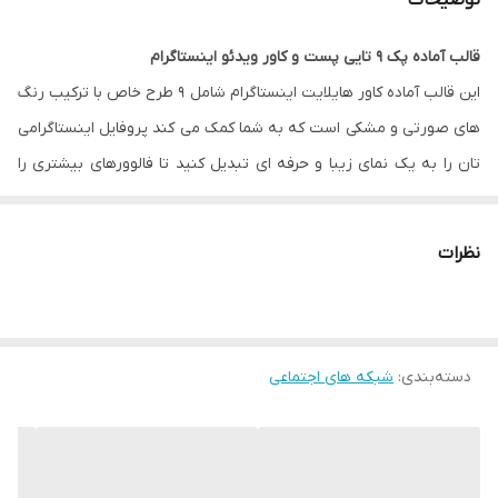
توضیحات
قالب آماده پک 9 تایی پست و کاور ویدئو اینستاگرام
این قالب آماده کاور هایلایت اینستاگرام شامل 9 طرح خاص با ترکیب رنگ
های صورتی و مشکی است که به شما کمک می کند پروفایل اینستاگرامی
تان را به یک نمای زیبا و حرفه ای تبدیل کنید تا فالوورهای بیشتری را
جذب کنید.
نظرات
فایل JPG
: برای کاربرانی که دوست دارند به سرعت و آسان از طرح های
جذاب با سایز مناسب در اینستاگرام استفاده کنند.
فایل PNG بدون بک گراند رنگی
: برای اینفلوئنسرهایی که دوست دارند
دسته‌بندی
:
شبکه های اجتماعی
رنگ پس زمینه را با طراحی صفحه خود هماهنگ کنند و عکس مورد
نظر خود را در آن قرار دهند.
فایل وکتور
AI یا EPS نرم افزار ایلاستریتور یا
طرح لایه باز
PSD نرم
افزار فتوشاپ
: برای سرعت کار دانشجویان گرافیک، طراحان، محتواسازان،