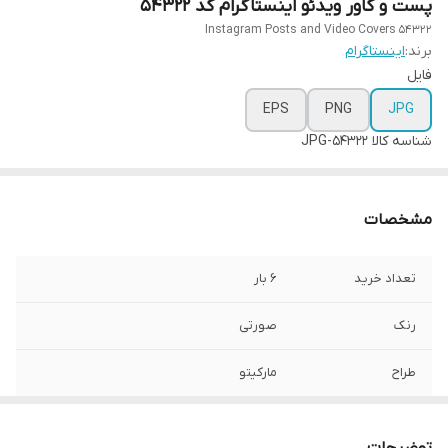
پست و کاور ویدئو اینستاگرام کد 54322
Instagram Posts and Video Covers 54322
برند:
اینستاگرام
فایل
EPS
PNG
JPG
شناسه کالا
54322-JPG
مشخصات
تعداد خرید
6 بار
رنک
صورتی
طراح
مارکیتو