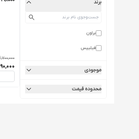
FS1000
برند
براون
فیلیپس
4,700,000
90,000
موجودی
محدوده قیمت