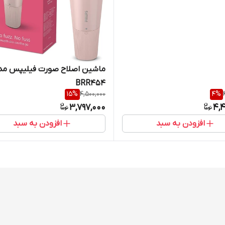
ماشین اصلاح صورت فیلیپس مد
BRR454
15
%
4,500,000
4
%
3,797,000
4,4
افزودن به سبد
افزودن به سبد