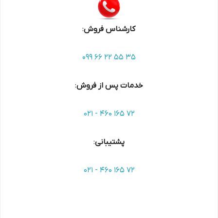
کارشناس فروش
:
099 66 22 55 35
خدمات پس از فروش
:
021 - 460 165 72
پشتیبانی
:
021 - 460 165 72