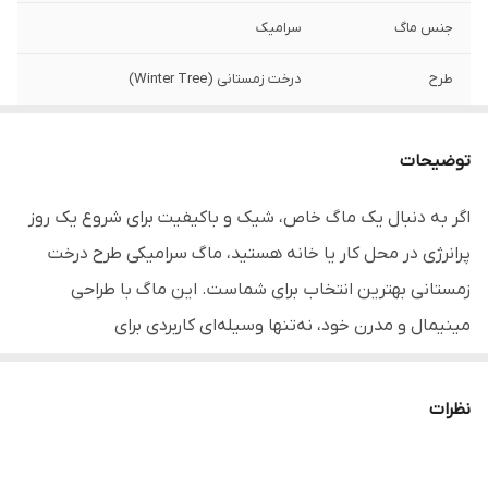
جنس ماگ
سرامیک
طرح
درخت زمستانی (Winter Tree)
حجم لیوان
حدود280 تا 300 میلی لیتر
توضیحات
ارتفاع
13.5 سانتی متر
اگر به دنبال یک ماگ خاص، شیک و باکیفیت برای شروع یک روز
قطر دهانه
8 سانتی متر
پرانرژی در محل کار یا خانه هستید، ماگ سرامیکی طرح درخت
قطر کف
5 سانتی متر
زمستانی بهترین انتخاب برای شماست. این ماگ با طراحی
مینیمال و مدرن خود، نه‌تنها وسیله‌ای کاربردی برای
اندازه قاشق
18 سانتی متر
نوشیدنی‌های شماست، بلکه زیبایی میز کار یا آشپزخانه شما را
مناسب
نوشیدنی‌های گرم و سرد / هدیه، استفاده
دوچندان می‌کند.
نظرات
روزمره و محل کار
محتویات بسته
ماگ سرامیکی/درب سرامیکی/قاشق استیل /
​ ویژگی‌های برجسته محصول:
جعبه کادویی