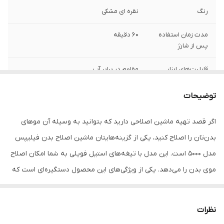
رنگ
نقره ای مشکی
مدت زمان استفاده
60 دقیقه
پس از شارژ
قابلیت‌های ابزار
مقاوم در برابر آب
مدت زمان شارژ
۱ ساعت
توضیحات
سایر مشخصات
دارای تیغه‌های فویلیدارای شانه‌ های ۳ و ۵ و
اگر قصد تهیه ماشین اصلاحی دارید که بتوانید به وسیله آن موهای
۷ میلی‌مترباتری لیتیوم یونیطراحی دسته
بدن‌تان را اصلاح کنید، یکی از گزینه‌هایتان ماشین اصلاح بدن فیلیپس
ارگونومیک بلند برای اصلاح محل‌های دور از
دسترس
مدل 5000 است. این مدل با تیغه‌های استیل فویلی به شما امکان اصلاح
موی بدن‌ را می‌دهد. یکی از ویژگی‌های این محصول دستگیره‌ای است که
اقلام همراه
دارای دسته اضافه شونده
به بدنه متصل شده و باعث افزایش طول این ماشین اصلاح می‌شود. این
ویژگی برای زمانی که قصد اصلاح موی پشت بدن‌تان را دارید کارایی
نظرات
بسیاری دارد. طراحی این دسته ارگونومیک بوده و همین باعث شده تا