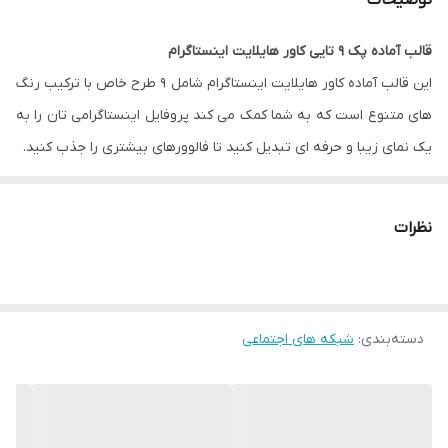
توضیحات
قالب آماده پک 9 تایی کاور هایلایت اینستاگرام
این قالب آماده کاور هایلایت اینستاگرام شامل 9 طرح خاص با ترکیب رنگ
های متنوع است که به شما کمک می کند پروفایل اینستاگرامی تان را به
یک نمای زیبا و حرفه ای تبدیل کنید تا فالوورهای بیشتری را جذب کنید.
فایل JPG
: برای کاربرانی که دوست دارند به سرعت و آسان از طرح های
نظرات
جذاب با سایز مناسب در اینستاگرام استفاده کنند.
فایل PNG بدون بک گراند رنگی
: برای اینفلوئنسرهایی که دوست دارند
رنگ پس زمینه را با طراحی صفحه خود هماهنگ کنند و عکس مورد
دسته‌بندی
:
نظر خود را در آن قرار دهند.
شبکه های اجتماعی
فایل وکتور
AI یا EPS نرم افزار ایلاستریتور یا
طرح لایه باز
PSD نرم
افزار فتوشاپ
: برای سرعت کار دانشجویان گرافیک، طراحان، محتواسازان،
شرکت های تبلیغاتی و افرادی که به دنبال امکان ویرایش و سفارشی