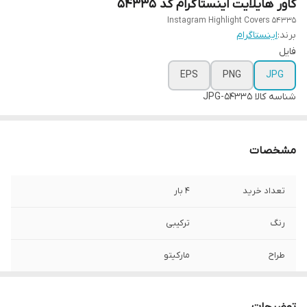
کاور هایلایت اینستاگرام کد 54335
Instagram Highlight Covers 54335
برند:
اینستاگرام
فایل
EPS
PNG
JPG
شناسه کالا
54335-JPG
مشخصات
تعداد خرید
4 بار
رنگ
ترکیبی
طراح
مارکیتو