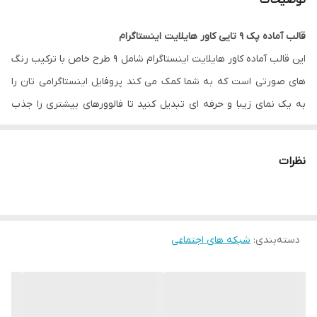
توضیحات
قالب آماده پک 9 تایی کاور هایلایت اینستاگرام
این قالب آماده کاور هایلایت اینستاگرام شامل 9 طرح خاص با ترکیب رنگ
های صورتی است که به شما کمک می کند پروفایل اینستاگرامی تان را
به یک نمای زیبا و حرفه ای تبدیل کنید تا فالوورهای بیشتری را جذب
کنید.
نظرات
فایل JPG
: برای کاربرانی که دوست دارند به سرعت و آسان از طرح های
جذاب با سایز مناسب در اینستاگرام استفاده کنند.
فایل PNG بدون بک گراند رنگی
: برای اینفلوئنسرهایی که دوست دارند
دسته‌بندی
:
شبکه های اجتماعی
رنگ پس زمینه را با طراحی صفحه خود هماهنگ کنند و عکس مورد
نظر خود را در آن قرار دهند.
فایل وکتور
AI یا EPS نرم افزار ایلاستریتور یا
طرح لایه باز
PSD نرم
افزار فتوشاپ
: برای سرعت کار دانشجویان گرافیک، طراحان، محتواسازان،