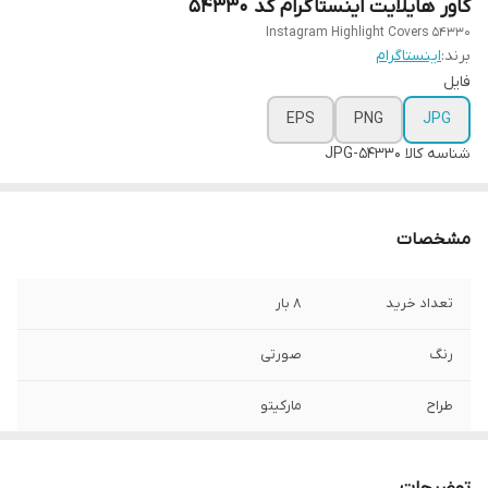
کاور هایلایت اینستاگرام کد 54330
Instagram Highlight Covers 54330
برند:
اینستاگرام
فایل
EPS
PNG
JPG
شناسه کالا
54330-JPG
مشخصات
تعداد خرید
8 بار
رنگ
صورتی
طراح
مارکیتو