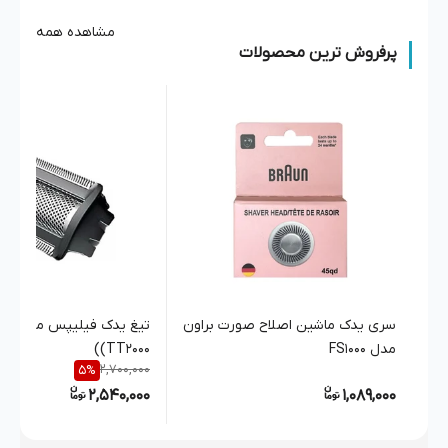
مشاهده همه
پرفروش ترین محصولات
سری یدک ماشین اصلاح صورت براون
تیغ ید
مدل FS1000
(TT2000)
2,700,000
5
%
2,540,000
1,089,000