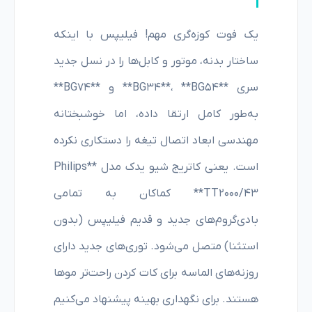
یک فوت کوزه‌گری مهم! فیلیپس با اینکه
ساختار بدنه، موتور و کابل‌ها را در نسل جدید
سری **BG34**، **BG54** و **BG74**
به‌طور کامل ارتقا داده، اما خوشبختانه
مهندسی ابعاد اتصال تیغه را دستکاری نکرده
است. یعنی کاتریج شیو یدک مدل **Philips
TT2000/43** کماکان به تمامی
بادی‌گروم‌های جدید و قدیم فیلیپس (بدون
استثنا) متصل می‌شود. توری‌های جدید دارای
روزنه‌های الماسه برای کات کردن راحت‌تر موها
هستند. برای نگهداری بهینه پیشنهاد می‌کنیم