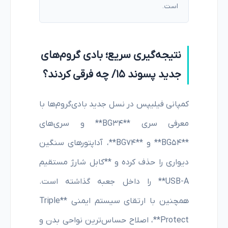
است.
نتیجه‌گیری سریع؛ بادی گروم‌های
جدید پسوند ۱۵/ چه فرقی کردند؟
کمپانی فیلیپس در نسل جدید بادی‌گروم‌ها با
معرفی سری **BG34** و سری‌های
**BG54** و **BG74**، آداپتورهای سنگین
دیواری را حذف کرده و **کابل شارژ مستقیم
USB-A** را داخل جعبه گذاشته است.
همچنین با ارتقای سیستم ایمنی **Triple
Protect**، اصلاح حساس‌ترین نواحی بدن و