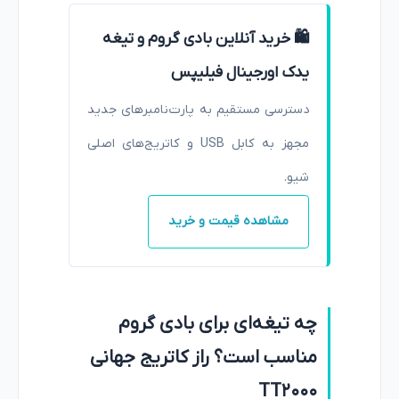
🛍️ خرید آنلاین بادی گروم و تیغه
BG5020 (Old Line)
Li-ion (لیتیومی)
1 ساعت
یدک اورجینال فیلیپس
دسترسی مستقیم به پارت‌نامبرهای جدید
BG5021 (Old Line)
Li-ion (لیتیومی)
1 ساعت
مجهز به کابل USB و کاتریج‌های اصلی
BG3015/BG3007
Ni-MH (قدیمی)
8 ساعت
شیو.
مشاهده قیمت و خرید
چه تیغه‌ای برای بادی گروم
مناسب است؟ راز کاتریج جهانی
TT2000