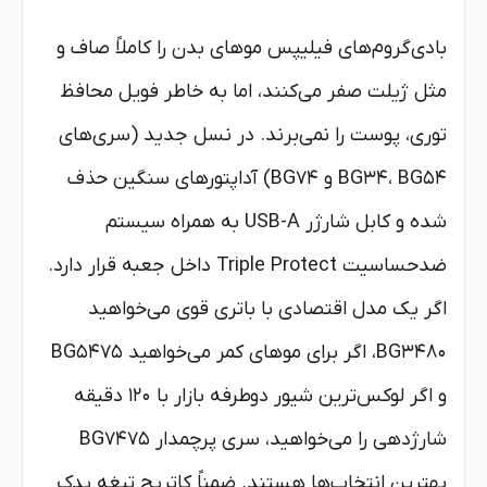
بادی‌گروم‌های فیلیپس موهای بدن را کاملاً صاف و
مثل ژیلت صفر می‌کنند، اما به خاطر فویل محافظ
توری، پوست را نمی‌برند. در نسل جدید (سری‌های
BG34، BG54 و BG74) آداپتورهای سنگین حذف
شده و کابل شارژر USB-A به همراه سیستم
ضدحساسیت Triple Protect داخل جعبه قرار دارد.
اگر یک مدل اقتصادی با باتری قوی می‌خواهید
BG3480، اگر برای موهای کمر می‌خواهید BG5475
و اگر لوکس‌ترین شیور دوطرفه بازار با ۱۲۰ دقیقه
شارژدهی را می‌خواهید، سری پرچمدار BG7475
بهترین انتخاب‌ها هستند. ضمناً کاتریج تیغه یدک