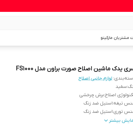
 مشتریان مارکیتو
ری یدک ماشین اصلاح صورت براون مدل FS1000
ته‌بندی
:
لوازم جانبی اصلاح
نگ
:
سفید
نولوژی اصلاح
:
برش چرخشی
نس تیغه
:
استیل ضد زنگ
نس توری
:
استیل ضد زنگ
اخت
:
چین
مایش بیشتر
اسب برای
:
دستگاه براون مدل FS1000