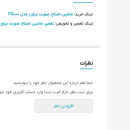
ساخت
لینک خرید:
ماشین اصلاح صورت براون مدل FS1000
مناسب برای
لینک تعمیر و تعویض:
تعمیر ماشین اصلاح صورت براون مدل 
دستگاه، به عنوان یک جایگزین عالی برای شیورهای خراب
نظرات
خرید سری یدک شیور از براون مدل FS1000
شما هم درباره این محصول نظر خود را بنویسید.
شرکت بازرگانی مارکیتو به درخواست های فراوان مشتریان ع
برای ثبت نظر، لازم است ابتدا وارد حساب کاربری خود شو
این محصول را به راحتی از مرکز خرید آنلاین مارکیتو ت
افزودن نظر
رعایت قوانین کپی رایت ایجاد شده است.
ویژگی های سری یدک شیور براون مدل FS1000