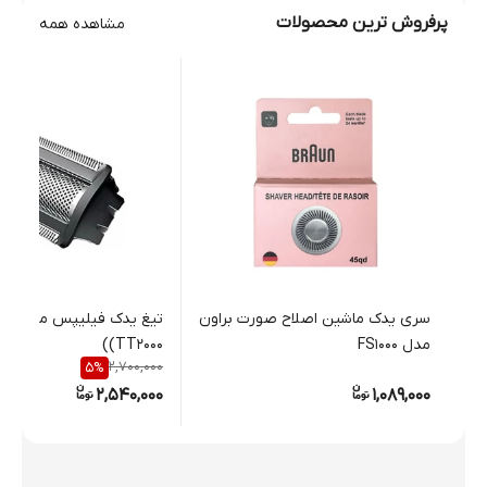
پرفروش ترین محصولات
مشاهده همه
سری یدک ماشین اصلاح صورت براون
تیغ ید
مدل FS1000
(TT2000)
2,700,000
5
%
2,540,000
1,089,000