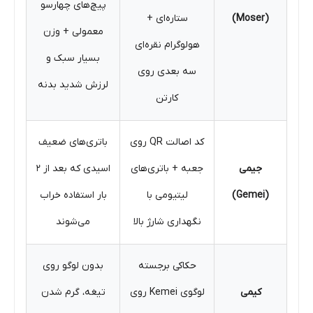
پیچ‌های چهارسو
(Moser)
ستاره‌ای +
معمولی + وزن
هولوگرام نقره‌ای
بسیار سبک و
سه بعدی روی
لرزش شدید بدنه
کارتن
کد اصالت QR روی
باتری‌های ضعیف
جیمی
جعبه + باتری‌های
اسیدی که بعد از ۲
(Gemei)
لیتیومی با
بار استفاده خراب
نگهداری شارژ بالا
می‌شوند
حکاکی برجسته
بدون لوگو روی
کیمی
لوگوی Kemei روی
تیغه، گرم شدن