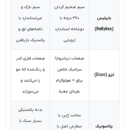
سیم ضخیم گردان
سیم نازک و
بابیلیس
۳۶۰ درجه با
غیراستاندارد با
(BaByliss)
دوشاخه استاندارد
دکمه‌های لق و
اروپایی
پلاستیک بازیافتی
صفحات تیتانیوم/
صفحات فلزی کدر
سرامیک خالص
و رنگ‌شده که مو
انزو (Enzo)
براق + هولوگرام
را می‌کشد و
نقره‌ای جعبه
می‌سوزاند
بدنه پلاستیکی
ساخت ژاپن یا
بسیار سبک با
پاناسونیک
سفارش اصل با