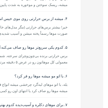
میشه، ریسک سوختن و موخوره به شدت پایین م
۴. میشه از برس حرارتی روی موی خیس استفاده کرد؟
خیر! بیشتر برس‌های حرارتی (مگر مدل‌های خا
صورت موها رسماً پخته میشن و آسیب شدیدی م
۵. کدوم یکی سریع‌تر موها رو صاف می‌کنه؟
برس حرارتی برنده بی‌چون‌وچرای سرعته. شما بد
معمولی کل موهاتون رو در عرض ۵ دقیقه مرتب می‌کنید.
۶. با اتو مو میشه موها رو فر کرد؟
بله، با اتو موهای لبه‌گرد چرخشی میشه انواع 
میشه موها رو صاف کرد یا انتهای اون رو کمی 
۷. برای موهای دکلره و آسیب‌دیده کدوم بهتره؟