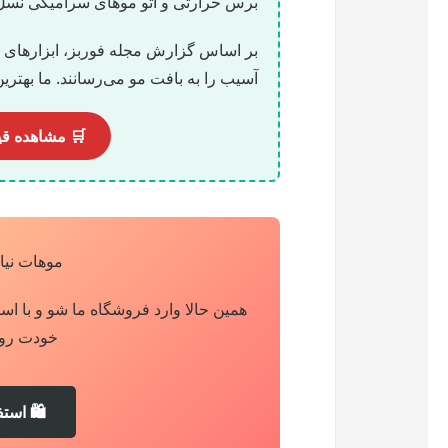
برس حرارتی و اتو موهای سرامیکی نسل
بر اساس گزارش مجله فوربز، ابزارهای ح
آسیب را به بافت مو می‌رسانند. ما بهترین 
🛒 مشاهده قی
موهات نیا
همین حالا وارد فروشگاه ما شو و با اس
خودت رو با ۵٪ تخفیف اختص
🛍️ استف