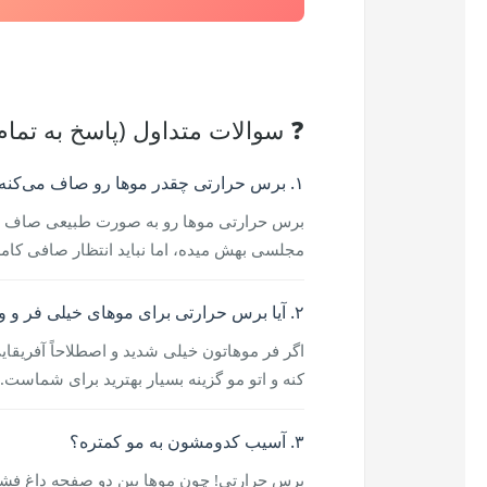
❓ سوالات متداول (پاسخ به تمام
۱. برس حرارتی چقدر موها رو صاف می‌کنه؟
برس حرارتی موها رو به صورت طبیعی صاف می‌
مجلسی بهش میده، اما نباید انتظار صافی کاملا
۲. آیا برس حرارتی برای موهای خیلی فر و وز جواب میده؟
اگر فر موهاتون خیلی شدید و اصطلاحاً آفریقایی
کنه و اتو مو گزینه بسیار بهترید برای شماست.
۳. آسیب کدومشون به مو کمتره؟
برس حرارتی! چون موها بین دو صفحه داغ فشر