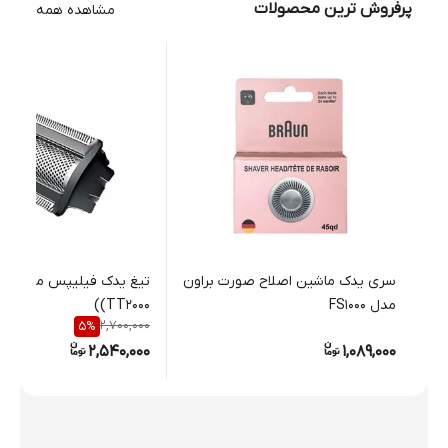
پرفروش ترین محصولات
مشاهده همه
سری یدک ماشین اصلاح صورت براون
تیغ ید
مدل FS1000
(TT2000)
2,700,000
5
%
2,540,000
1,089,000