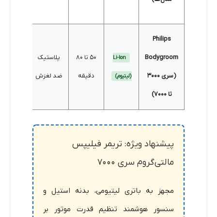
Philips
Bodygroom
50 تا 80
پلاستیک
Li-Ion
✘
(سری 3000
دقیقه
ضد لغزش
(لیتیوم)
تا 7000)
پیشنهاد ویژه: تریمر فیلیپس
مالتی‌گروم سری 7000
مجهز به باتری لیتیومی، بدنه استیل و
سنسور هوشمند تنظیم قدرت موتور بر