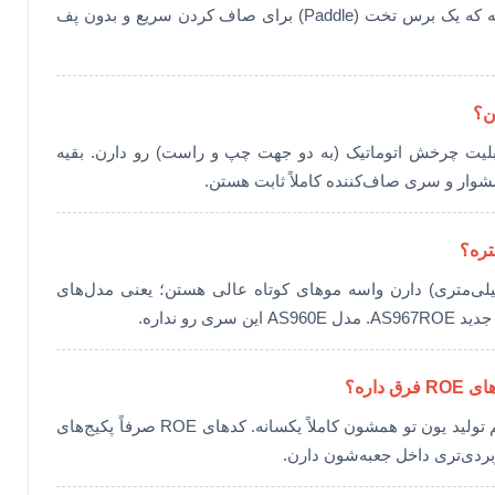
AS967ROE کامل‌ترین نسخه بازار با ۷ سریه که یک برس تخت (Paddle) برای صاف کردن سریع و بدون پف
۵۰ و ۴۲ میلی‌متری قابلیت چرخش اتوماتیک (به دو جهت چپ و راست) رو دارن. بقیه
ار و سری صاف‌کننده کاملاً ثابت هستن.
هایی که برس چرخشی کوچک‌تر (۴۲ میلی‌متری) دارن واسه موهای کوتاه عالی هستن؛ یعنی مدل‌های
نه اصلاً! کیفیت موتور، المنت، بدنه و سیستم تولید یون تو همشون کاملاً یکسانه. کدهای ROE صرفاً پکیج‌های
ردی‌تری داخل جعبه‌شون دارن.