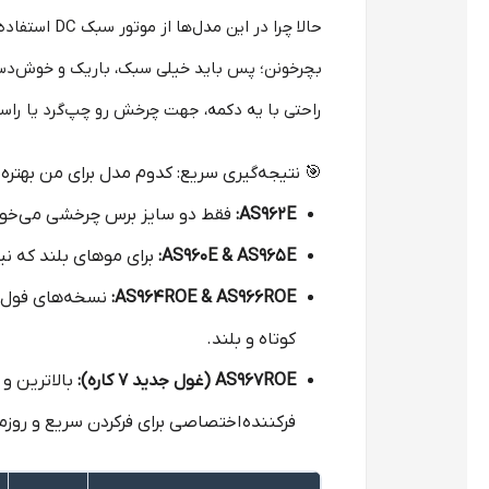
حالا چرا در ا
بچرخونن؛ پس باید خیلی سبک، باریک و خوش‌دس
راحتی با یه دکمه، جهت چرخش رو چپ‌گرد یا راست
🎯 نتیجه‌گیری سریع: کدوم مدل برای من بهتره؟
AS962E:
فقط دو سایز برس چرخشی می‌خواه
AS960E & AS965E:
برای موهای بلند که نی
AS964ROE & AS966ROE:
کوتاه و بلند.
AS967ROE (غول جدید ۷ کاره):
بالاترین و 
فرکننده
اختصاصی برای فرکردن سریع و روزم