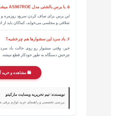
۵. با برس بالشتی مدل AS967ROE میشه موها رو شلاقی صاف کرد؟
این برس برای صاف کردن سریع، روزمره و مر
شلاقی و مجلسی می‌خواید، کماکان باید از اتو
۶. باد سرد این سشوارها هم چرخشیه؟
چرخش دستگاه به طور خودکار قطع میشه.
🛍️ مشاهده و خرید 
نویسنده: تیم تحریریه وبسایت مارکیتو
بررسی تخصصی و راهنمای خرید لوازم برقی 