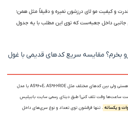
لیس از نظر قدرت و کیفیت مو لای درزشون نمیره و دقیقاً مثل همن؛
 جانبی داخل جعبه‌ست که توی این مطلب با یه جدول
 بخرم؟ مقایسه سریع کدهای قدیمی با غول
دنبال خرید سشوار چرخشی بابیلیس (Babyliss) هستی ولی بین کدهای مختلف مثل AS960E، AS966ROE یا مدل
A گیج شدی؟ لازم نیست ساعت‌ها وقت تلف کنی! طبق دیتای رسمی سایت بابیلیس
. تنها فرقشون توی تعداد و نوع سری‌های داخل