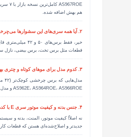
هم بهش اضافه شده.
۲. آیا همه سری‌های این سشوارها می‌چرخن؟
خیر، فقط برس‌های 
قطعات مثل برس تخت، برس بیضی، نازل سشو
۳. کدوم مدل برای موهای کوتاه و چتری بهتره؟
مدل‌
AS962E، AS964ROE، AS966ROE و مدل جدید AS967ROE. مدل AS960E این سری رو نداره.
۴. جنس بدنه و کیفیت موتور سری E با کدهای ROE فرق داره؟
جدیدتر و اصلاح‌شده‌ای هستن که قطعات کارب