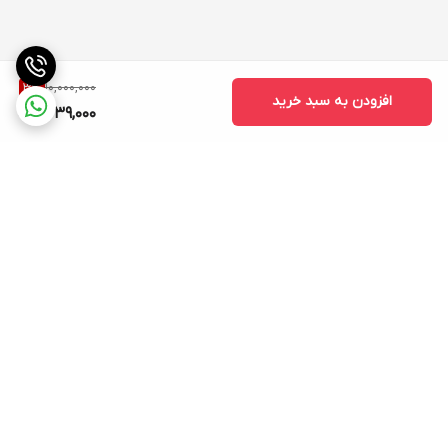
10,000,000
3
%
افزودن به سبد خرید
9,639,000
برگشت به بالا