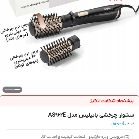
سشوار چرخشی بابیلیس مدل AS962E
برند:
بابیلیس
سرویس ویژه مارکیتو : ضمانت کیفیت و اصالت کالا