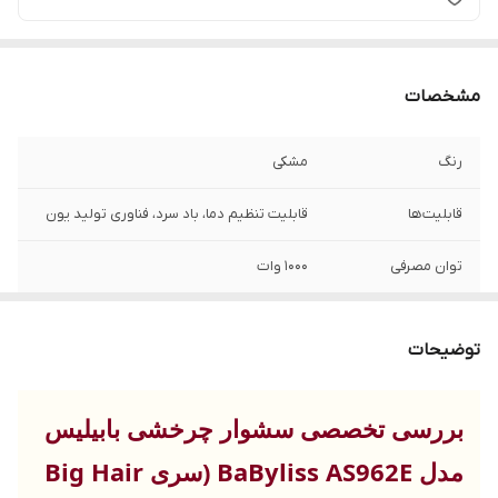
مشخصات
رنگ
مشکی
قابلیت‌ها
قابلیت تنظیم دما، باد سرد، فناوری تولید یون
توان مصرفی
۱۰۰۰ وات
ولتاژ
۲۳۰ ولت
توضیحات
امکانات ابزار
قابلیت تنظیم سرعت
بررسی تخصصی سشوار چرخشی بابیلیس
کاربرد به صورت
حرفه‌ای خانگی نیمه حرفه‌ای
مدل BaByliss AS962E (سری Big Hair
جنس المنت
سرامیک تورمالین