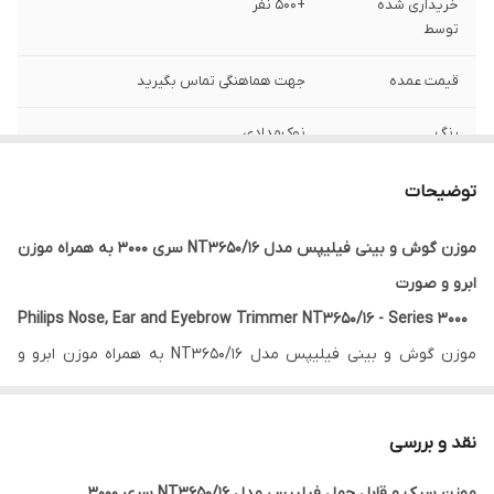
خریداری شده
+500 نفر
توسط
قیمت عمده
جهت هماهنگی تماس بگیرید
رنگ
نوک‌مدادی
تکنولوژی اصلاح
برش مستقیم
توضیحات
جنس تیغه
استیل ضد زنگ
موزن گوش و بینی فیلیپس مدل NT3650/16 سری 3000 به همراه موزن
ابرو و صورت
منبع انرژی
باتری
Philips Nose, Ear and Eyebrow Trimmer NT3650/16 - Series 3000
تجهیزات همراه
دو عدد شانه، کیف نگهداری، باتری قلمی
موزن گوش و بینی فیلیپس مدل NT3650/16 به همراه موزن ابرو و
صورت، بهترین موزن بینی فیلیپس سری 3000 است. این محصول از
طراح
هلند
برند محبوب و معتبر فیلیپس با ویژگی های منحصر به فرد خود، جزء
نقد و بررسی
لوازم برقی بهداشتی است. موزن گوش و بینی فیلیپس مدل NT3650 با
موزن سبک و قابل حمل فیلیپس مدل NT3650/16 سری 3000