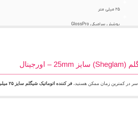
25 میلی متر
پوشش سرامیکی GlossPro
فرهای متوسط و ریزتر
دارد
اورجینال
دارد
دارد
دسر در کمترین زمان ممکن هستید،
فر کننده اتوماتیک شیگلم سایز ۲۵ میلی‌متر
مکانیزم هوشمند و چرخشی خود، فرآیند سخت حالت دادن به موها را به یک ک
2 متر
از بین برنده الکتریسیته ساکن مو ، محافظ مو در برابر آسیب بدو
۳۶۰ درجه‌ای سیم
ا قرار دادن یک دسته از مو و فشردن یک دکمه، دستگاه به طور خودکار موها را د
3 درجه (170، 190 و 210 درجه سانتی گراد)