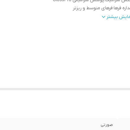
نس سرامیک
:
پوشش سرامیکی GlossPro
دازه فرها
:
فرهای متوسط و ریزتر
رخش اتوماتیک
:
دارد
مایش بیشتر
اوری تولید یون
:
دارد
اموشی خودکار
:
دارد
ول سیم
:
2 متر
بلیت
از بین برنده الکتریسیته ساکن مو ، محافظ مو در برابر آسیب بدو
ا
:
سوختگی، ایجاد کشش و گره خوردگی موها ، چرخش ۳۶۰ درجه‌ای سیم
تره‌ی دما
:
3 درجه (170، 190 و 210 درجه سانتی گراد)
صورتی