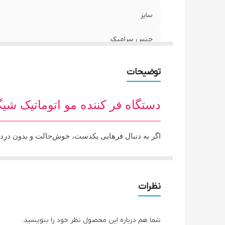
سایز
جنس سرامیک
اندازه فرها
توضیحات
چرخش اتوماتیک
دستگاه فر کننده مو اتوماتیک شیگلم (Sheglam) سایز 25mm – 
فناوری تولید یون
خاموشی خودکار
اگر به دنبال فرهایی یکدست، خوش‌حالت و بدون در
طول سیم
آرایشگر حرفه‌ای موهای خود را کرلی کنند.
قابلیت ها
نظرات
ویژگی‌های کلیدی محصول
فناوری چرخشی اتوماتیک (One-Touch):
تنها ب
گستره‌ی دما
شما هم درباره این محصول نظر خود را بنویسید.