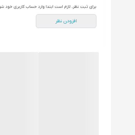
سایز ۲۵ میلی‌متر (فر متوسط و طبیعی):
این سای
برای ثبت نظر، لازم است ابتدا وارد حساب کاربری خود شو
پوشش سرامیکی پیشرفته (GlossPro™):
لوله 
افزودن نظر
رطوبت درخشش خیره‌کننده‌ای به موها می‌بخشد.
سیستم ایمنی ضد سوختگی و ضد گره خوردن:
طر
صورت قرارگیری حجم زیاد مو، بلافاصله چرخش ر
گرمایش سریع ۶۰ ثانیه‌ای:
دستگاه به سرعت و در 
تنظیمات دمایی ۳ حالته:
دارای ۳ سطح دما (از ۱۷۰ تا ۲۱۰ درجه سانتی‌گراد) است تا بتوانید آن را کاملاً متناسب با جنس موهای خود (نازک، معمولی یا ضخیم) تنظیم کنید.
تایمر هوشمند ۸ ثانیه‌ای:
با بوق هشدار به شما اعلا
طراحی فانتزی و ولتاژ جهانی:
است.
جدول مشخصات فنی
مشخصه