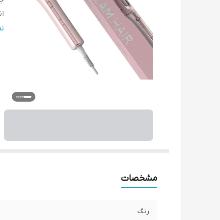
ج
ان
چ
ن
فن
خ
ط
قا
ه
گس
مشخصات
رنگ