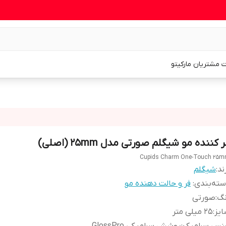
 مشتریان مارکیتو
 کننده مو شیگلم صورتی مدل 25mm (اصلی)
Cupids Charm One-Touch 25
ند:
شیگلم
ته‌بندی
:
فر و حالت دهنده مو
نگ
:
صورتی
یز
:
25 میلی متر