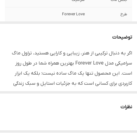
طرح
Forever Love
حجم لیوان
حدود280 تا 300 میلی لیتر
توضیحات
ارتفاع
13.5 سانتی متر
اگر به دنبال ترکیبی از هنر، زیبایی و کارایی هستید، تراول ماگ
قطردهانه
6.5 سانتی متر
سرامیکی مدل Forever Love بهترین همراه شما در طول روز
قطر کف
5.5 سانتی متر
است. این محصول تنها یک ماگ ساده نیست؛ بلکه یک ابزار
کاربردی برای کسانی است که به جزئیات استایل و سبک زندگی
مناسب
نوشیدنی‌های گرم و سرد / هدیه، استفاده
روزمره و محل کار
خود اهمیت می‌دهند.
نظرات
محتویات بسته
ماگ سرامیکی/درب فلاسکی آینه دار / جعبه
​چرا این تراول ماگ را انتخاب کنید؟
کادویی
​درب با قابلیت فلاسک:
این ماگ مجهز به یک درب مخصوص
است که به شما اجازه می‌دهد آن را با اطمینان در کیف خود قرار