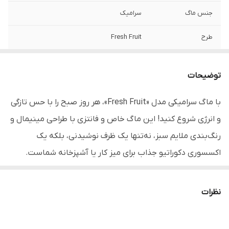
جنس ماگ
سرامیک
طرح
Fresh Fruit
حجم لیوان
حدود280 تا 300 میلی لیتر
توضیحات
ارتفاع
11 سانتی متر
با ماگ سرامیکی مدل «Fresh Fruit»، هر روز صبح را با حس تازگی
قطردهانه
7.5 سانتی متر
و انرژی شروع کنید! این ماگ خاص و فانتزی با طراحی مینیمال و
قطر کف
5.5 سانتی متر
رنگ‌بندی ملایم سبز، نه‌تنها یک ظرف نوشیدنی، بلکه یک
اکسسوری دکوراتیو جذاب برای میز کار یا آشپزخانه شماست.
اندازه قاشق
16 سانتی متر
مناسب
نوشیدنی‌های گرم و سرد / هدیه، استفاده
​ چرا ماگ سرامیکی Fresh Fruit انتخابی عالی است؟
نظرات
روزمره و محل کار
​طراحی خلاقانه و ارگونومیک:
دسته این ماگ با فرم خاص و
محتویات بسته
ماگ سرامیکی/درب سرامیکی/قاشق استیل/
منحصر‌به‌فرد خود، در دست گرفتن آن را بسیار راحت کرده و حس
جعبه کادویی