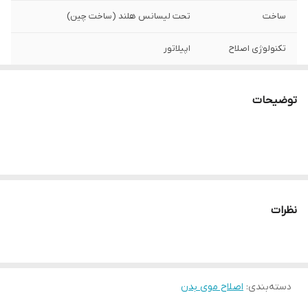
ساخت
تحت لیسانس هلند (ساخت چین)
تکنولوژی اصلاح
اپیلاتور
تعداد موچین
20 عدد
توضیحات
جنس موچین
استیل ضد زنگ
منبع تغذیه
برق شهری (باسیم)
تعداد سری
1 عدد
نظرات
محتویات جعبه
برس تمیزکاری , اداپتور برق
دسته‌بندی
:
اصلاح موی بدن