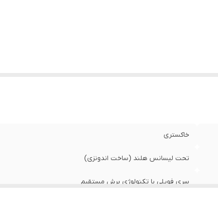
یز شانه‌ها
:
2-3-5 میلی متر
ت زمان شارژ
:
8 ساعت
بع تغذیه
:
باتری قابل شارژ(بی سیم)
ت زمان استفاده
:
80 دقیقه
ایر مشخصات
:
فویل با دو تریمر در دو طرف , نشانگر شارژ
حتویات
عبه
:
ولت 1 آمپر استفاده شود
خاکستری
تحت لیسانس هلند (ساخت اندونزی)
سری فویلی با تکنولوژی برش مستقیم
صفر میلی متر