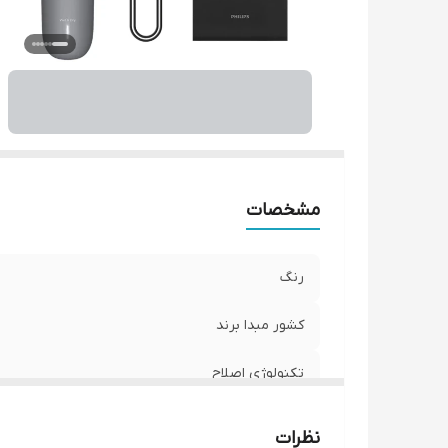
سا
مد
من
مد
س
م
ج
مشخصات
رنگ
کشور مبدا برند
تکنولوژی اصلاح
اندازه اصلاح
نظرات