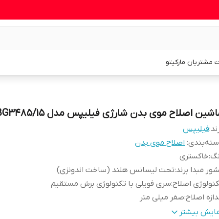
 مشتریان مارکیتو
شین اصلاح موی بدن شارژی فیلیپس مدل BG3485/15
ند:
فیلیپس
ته‌بندی
:
اصلاح موی بدن
نگ
:
خاکستری
ور مبدا برند
:
تحت لیسانس هلند (ساخت اندونزی)
نولوژی اصلاح
:
سری فویلی با تکنولوژی برش مستقیم
دازه اصلاح
:
صفر میلی متر
نس تیغه
:
استیل ضد زنگ
مایش بیشتر