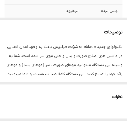
جنس تیغه
تیتانیوم
اندازه اصلاح
۰ الی ۹ میلی متر
توضیحات
خط زن
دارد (حرفه ای)
تکنولوژی جدید oneblade شرکت فیلیپس باعث به وجود امدن انقلابی
مدت زمان شارژ
6۰ دقیقه
در ماشین های اصلاح صورت و بدن و حتی موی سر شده است. شما به
مدت زمان استفاده
۹۰ دقیقه
وسیله این دستگاه میتوانید موهای صورت ، سر (موهای بلند) و موهای
پس از شارژ
زائد خود را اصلاح کنید. این دستگاه کاملا ضد اب هست، و شما میتوانید
زیر دوش هم از ان استفاده کنید. مدل qp6530 را میتوانید به ازای هر 1
منبع انرژی
برق
ساعت شارژ به مدت 90 دقیقه استفاده کنید. این مدل دارای یک شانه
نظرات
شارژ سریع
ندارد
قابل تنظیم 12 شماره ای است(از 0/5 تا 9 میلیمتر) که شما میتوانید از ان
جهت کوتاه کردن مو استفاده کنید.
تجهیزات همراه
برس تمیزکننده
قابلیت‌ها
استفاده زیر دوش و بصورت خشک و مرطوب -