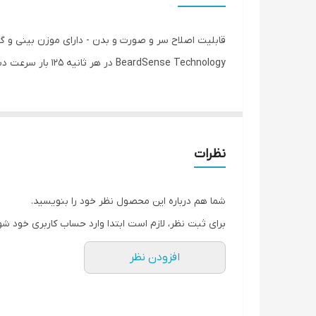
نوع اصلاح
جنس تیغه
BeardSense Technology در هر ثانیه ۱۲۵ بار سرعت دستگاه را تنظیم میکند .
اندازه اصلاح
مدت زمان استفاده پس از شارژ
مدت زمان شارژ سریع
نظرات
مدت زمان شارژ
شما هم درباره این محصول نظر خود را بنویسید.
تجهیزات همراه
برای ثبت نظر، لازم است ابتدا وارد حساب کاربری خود شو
تعداد شانه
افزودن نظر
قابلیت‌ها