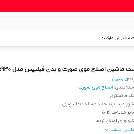
 مشتریان مارکیتو
ت ماشین اصلاح موی صورت و بدن فیلیپس مدل MG5930
ند:
فیلیپس
ته‌بندی
:
اصلاح موی صورت
نگ
:
خاکستری
ور مبدا برند
:
هلند - ساخت : اندونری
یز شانه‌ها
:
۵-۱۶
نولوژی اصلاح
:
تریمر
ع اصلاح
:
خط زن
مایش بیشتر