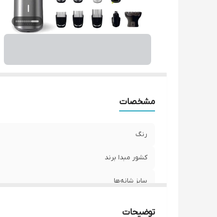
ج
ان
مد
مد
مد
تج
تع
قا
مشخصات
من
رنگ
کشور مبدا برند
سایز شانه‌ها
تکنولوژی اصلاح
توضیحات