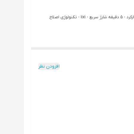
قابلیت اصلاح سر و صورت و بدن - دارای موزن بینی و گوش - دارای سری اصلاح بدن - ضد اب - شارژر USB - با هر ۱ ساعت ۱۲۰ دقیقه کارکرد - ۵ دقیقه شارژ سریع - ۱۱x۱ - تکنولوژی اصلاح
افزودن نظر
ب ضد آب (قابلیت استفاده زیر دوش) مقاوم در