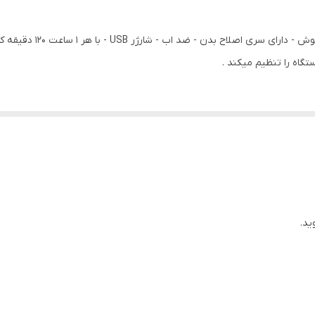
خط زن
استیل ضد زنگ استیل پیشرفته
۰.5 میلی‌متر
۱۲۰ دقیقه
۵ دقیقه
۶۰ دقیقه
شارژر - برس تمیزکننده - کیف نگهداری - کابل شارژ USB
ید.
۷ عدد
نمایش وضعیت باتری امکان شارژ شدن سریع طراحی ارگونومیک ضد آ
برابر آب