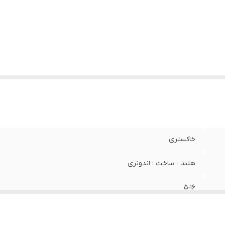
نس تیغه
:
استیل ضد زنگ استیل پیشرفته
دازه اصلاح
:
۰.5 میلی‌متر
ت زمان استفاده پس از شارژ
:
۱۲۰ دقیقه
ت زمان شارژ سریع
:
۵ دقیقه
ت زمان شارژ
:
۶۰ دقیقه
هیزات همراه
:
شارژر - برس تمیزکننده - کیف نگهداری - کابل شارژ USB
داد شانه
:
۷ عدد
بلیت‌ها
:
نمایش وضعیت باتری امکان شارژ شدن سریع طراحی ارگونوم
آب ضد آب (قابلیت استفاده زیر دوش) مقاوم در برابر آب
بع انرژی
:
باتری قابل شارژ
خاکستری
هلند - ساخت : اندونری
۵-۱۶
تریمر