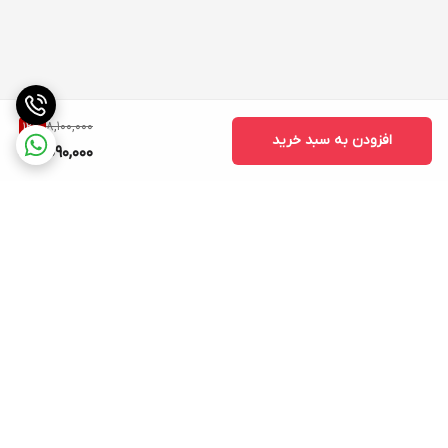
8,100,000
12
%
افزودن به سبد خرید
7,090,000
برگشت به بالا