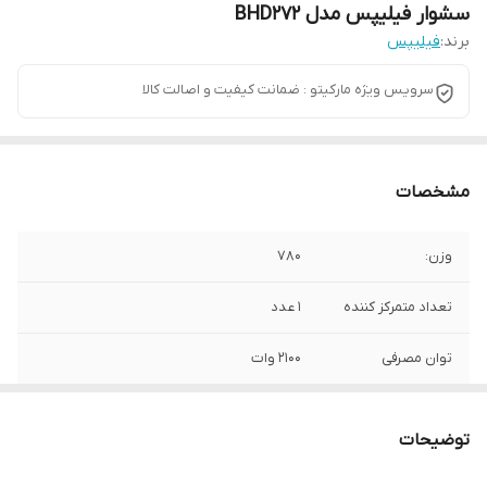
سشوار فیلیپس مدل BHD272
برند:
فیلیپس
سرویس ویژه مارکیتو : ضمانت کیفیت و اصالت کالا
مشخصات
وزن:
780
تعداد متمرکز کننده
1 عدد
توان مصرفی
2100 وات
طول سیم
1.8 سانتی‌متر
توضیحات
قابلیت‌ها
فناوری تولید یون